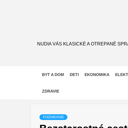
Skip
to
content
NUDIA VÁS KLASICKÉ A OTREPANÉ SPR
BYT A DOM
DETI
EKONOMIKA
ELEK
ZDRAVIE
PODNIKANIE