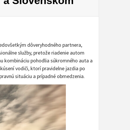
m a Slovenskom
 predovšetkým dôveryhodného partnera,
sionálne služby, pretože riadenie autom
nu kombináciu pohodlia súkromného auta a
úsení vodiči, ktorí pravidelne jazdia po
opravnú situáciu a prípadné obmedzenia.