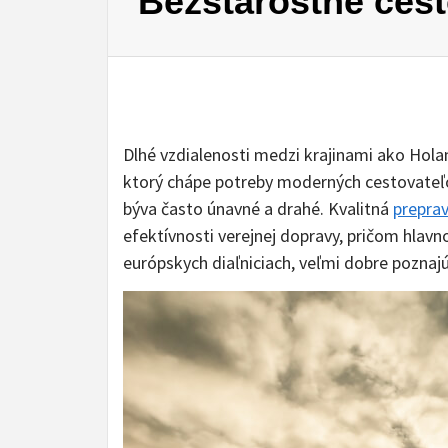
Bezstarostné ces
Dlhé vzdialenosti medzi krajinami ako Hola
ktorý chápe potreby moderných cestovateľov.
býva často únavné a drahé. Kvalitná
prepra
efektívnosti verejnej dopravy, pričom hlavn
európskych diaľniciach, veľmi dobre poznajú