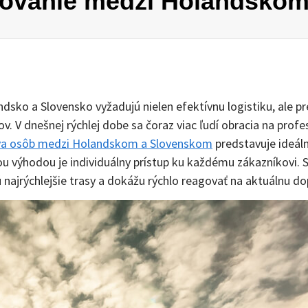
tovanie medzi Holandsko
ndsko a Slovensko vyžadujú nielen efektívnu logistiku, ale
 V dnešnej rýchlej dobe sa čoraz viac ľudí obracia na profe
va osôb medzi Holandskom a Slovenskom
predstavuje ideál
ou výhodou je individuálny prístup ku každému zákazníkovi. Sk
 najrýchlejšie trasy a dokážu rýchlo reagovať na aktuálnu d