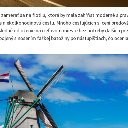
é zamerať sa na flotilu, ktorá by mala zahŕňať moderné a prav
 niekoľkohodinovú cestu. Mnoho cestujúcich si cení predovše
sledné odloženie na cieľovom mieste bez potreby ďalších pr
pojený s nosením ťažkej batožiny po nástupištiach, čo ocenia