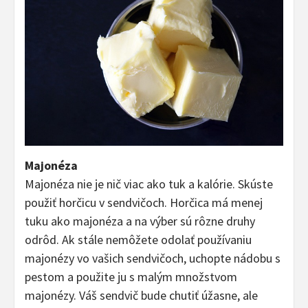
Majonéza
Majonéza nie je nič viac ako tuk a kalórie. Skúste
použiť horčicu v sendvičoch. Horčica má menej
tuku ako majonéza a na výber sú rôzne druhy
odrôd. Ak stále nemôžete odolať používaniu
majonézy vo vašich sendvičoch, uchopte nádobu s
pestom a použite ju s malým množstvom
majonézy. Váš sendvič bude chutiť úžasne, ale