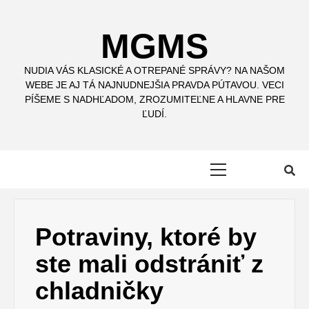
Skip
to
MGMS
content
NUDIA VÁS KLASICKÉ A OTREPANÉ SPRÁVY? NA NAŠOM
WEBE JE AJ TÁ NAJNUDNEJŠIA PRAVDA PÚTAVOU. VECI
PÍŠEME S NADHĽADOM, ZROZUMITEĽNE A HLAVNE PRE
ĽUDÍ.
Primary
Menu
Potraviny, ktoré by
ste mali odstrániť z
chladničky