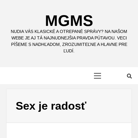
Skip
to
MGMS
content
NUDIA VÁS KLASICKÉ A OTREPANÉ SPRÁVY? NA NAŠOM
WEBE JE AJ TÁ NAJNUDNEJŠIA PRAVDA PÚTAVOU. VECI
PÍŠEME S NADHĽADOM, ZROZUMITEĽNE A HLAVNE PRE
ĽUDÍ.
Primary
Menu
Sex je radosť