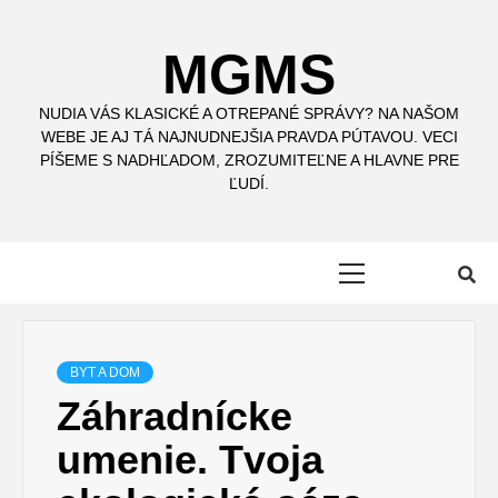
Skip
to
MGMS
content
NUDIA VÁS KLASICKÉ A OTREPANÉ SPRÁVY? NA NAŠOM
WEBE JE AJ TÁ NAJNUDNEJŠIA PRAVDA PÚTAVOU. VECI
PÍŠEME S NADHĽADOM, ZROZUMITEĽNE A HLAVNE PRE
ĽUDÍ.
Primary
Menu
BYT A DOM
Záhradnícke
umenie. Tvoja