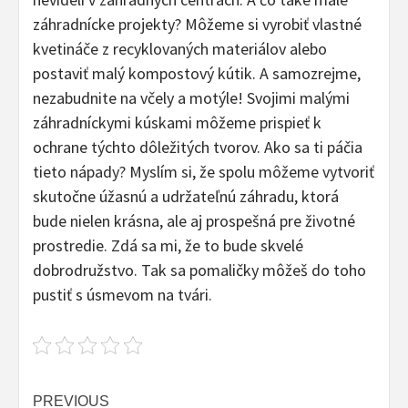
záhradnícke projekty? Môžeme si vyrobiť vlastné
kvetináče z recyklovaných materiálov alebo
postaviť malý kompostový kútik. A samozrejme,
nezabudnite na včely a motýle! Svojimi malými
záhradníckymi kúskami môžeme prispieť k
ochrane týchto dôležitých tvorov. Ako sa ti páčia
tieto nápady? Myslím si, že spolu môžeme vytvoriť
skutočne úžasnú a udržateľnú záhradu, ktorá
bude nielen krásna, ale aj prospešná pre životné
prostredie. Zdá sa mi, že to bude skvelé
dobrodružstvo. Tak sa pomaličky môžeš do toho
pustiť s úsmevom na tvári.
Continue
PREVIOUS