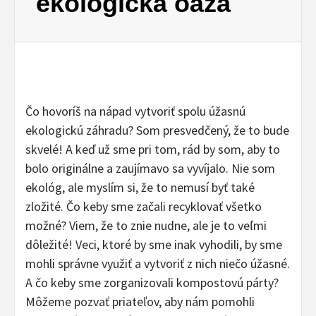
ekologická oáza
Čo hovoríš na nápad vytvoriť spolu úžasnú
ekologickú záhradu? Som presvedčený, že to bude
skvelé! A keď už sme pri tom, rád by som, aby to
bolo originálne a zaujímavo sa vyvíjalo. Nie som
ekológ, ale myslím si, že to nemusí byť také
zložité. Čo keby sme začali recyklovať všetko
možné? Viem, že to znie nudne, ale je to veľmi
dôležité! Veci, ktoré by sme inak vyhodili, by sme
mohli správne využiť a vytvoriť z nich niečo úžasné.
A čo keby sme zorganizovali kompostovú párty?
Môžeme pozvať priateľov, aby nám pomohli