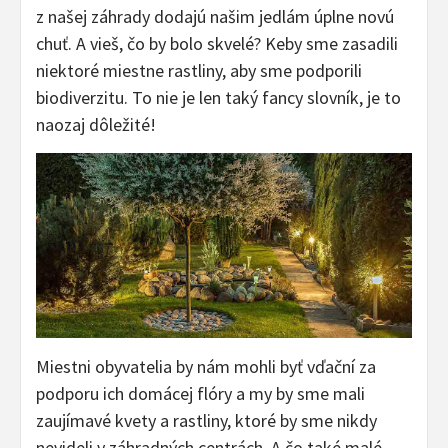
z našej záhrady dodajú našim jedlám úplne novú
chuť. A vieš, čo by bolo skvelé? Keby sme zasadili
niektoré miestne rastliny, aby sme podporili
biodiverzitu. To nie je len taký fancy slovník, je to
naozaj dôležité!
Miestni obyvatelia by nám mohli byť vďační za
podporu ich domácej flóry a my by sme mali
zaujímavé kvety a rastliny, ktoré by sme nikdy
nevideli v záhradných centrách. A čo také malé