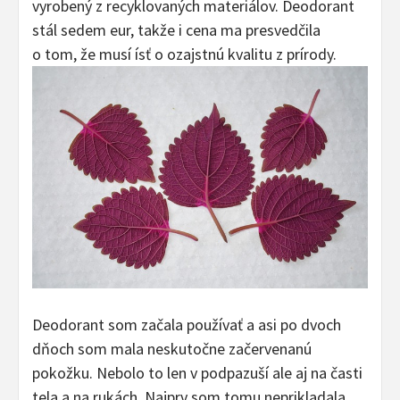
vyrobený z recyklovaných materiálov. Deodorant
stál sedem eur, takže i cena ma presvedčila
o tom, že musí ísť o ozajstnú kvalitu z prírody.
Deodorant som začala používať a asi po dvoch
dňoch som mala neskutočne začervenanú
pokožku. Nebolo to len v podpazuší ale aj na časti
tela a na rukách. Najprv som tomu neprikladala