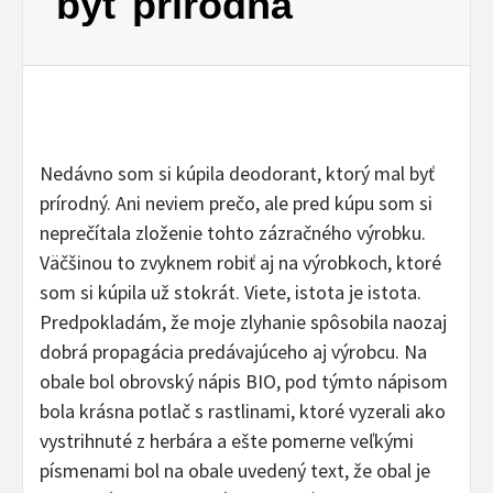
byť prírodná
Nedávno som si kúpila deodorant, ktorý mal byť
prírodný. Ani neviem prečo, ale pred kúpu som si
neprečítala zloženie tohto zázračného výrobku.
Väčšinou to zvyknem robiť aj na výrobkoch, ktoré
som si kúpila už stokrát. Viete, istota je istota.
Predpokladám, že moje zlyhanie spôsobila naozaj
dobrá propagácia predávajúceho aj výrobcu. Na
obale bol obrovský nápis BIO, pod týmto nápisom
bola krásna potlač s rastlinami, ktoré vyzerali ako
vystrihnuté z herbára a ešte pomerne veľkými
písmenami bol na obale uvedený text, že obal je