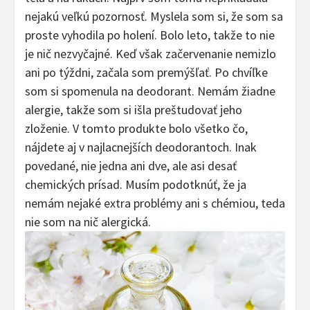
nejakú veľkú pozornosť. Myslela som si, že som sa
proste vyhodila po holení. Bolo leto, takže to nie
je nič nezvyčajné. Keď však začervenanie nemizlo
ani po týždni, začala som premýšľať. Po chvíľke
som si spomenula na deodorant. Nemám žiadne
alergie, takže som si išla preštudovať jeho
zloženie. V tomto produkte bolo všetko čo,
nájdete aj v najlacnejších deodorantoch. Inak
povedané, nie jedna ani dve, ale asi desať
chemických prísad. Musím podotknúť, že ja
nemám nejaké extra problémy ani s chémiou, teda
nie som na nič alergická.