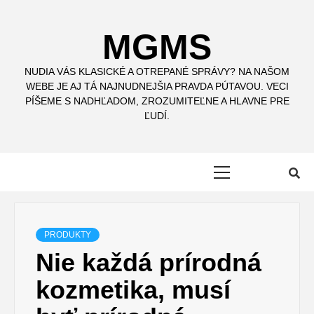
Skip
to
MGMS
content
NUDIA VÁS KLASICKÉ A OTREPANÉ SPRÁVY? NA NAŠOM
WEBE JE AJ TÁ NAJNUDNEJŠIA PRAVDA PÚTAVOU. VECI
PÍŠEME S NADHĽADOM, ZROZUMITEĽNE A HLAVNE PRE
ĽUDÍ.
Primary
Menu
PRODUKTY
Nie každá prírodná
kozmetika, musí