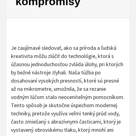
kompromisy
Je zaujímavé sledovať, ako sa príroda a ľudská
kreativita môžu zlúčiť do technológie, ktorá s
úžasnou jednoduchosťou zvláda úlohy, pri ktorých
by bežné nástroje zlyhali. Naša túžba po
dosahovaní vysokých presností, ktoré sú presné
až na mikrometre, umožnila, že sa rezanie
vodným lúčom stalo neoceniteľným pomocníkom.
Tento spôsob je skutočne úspechom modernej
techniky, pretože využíva veľmi tenký prúd vody,
často zmiešaný s abrazívnymi časticami, ktorý je
vystavený obrovskému tlaku, ktorý mnohí ani