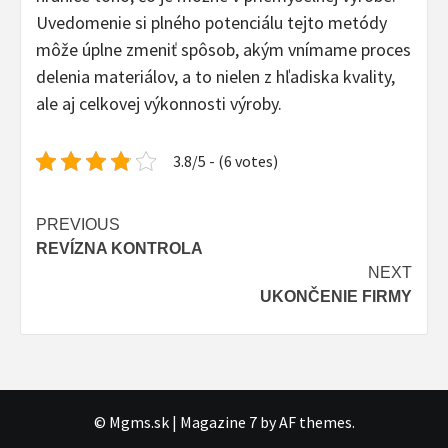
Uvedomenie si plného potenciálu tejto metódy
môže úplne zmeniť spôsob, akým vnímame proces
delenia materiálov, a to nielen z hľadiska kvality,
ale aj celkovej výkonnosti výroby.
3.8/5 - (6 votes)
Continue
PREVIOUS
REVÍZNA KONTROLA
Reading
NEXT
UKONČENIE FIRMY
© Mgms.sk
|
Magazine 7
by AF themes.