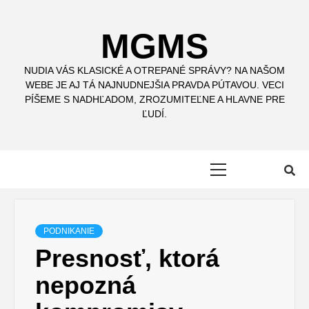
Skip
to
MGMS
content
NUDIA VÁS KLASICKÉ A OTREPANÉ SPRÁVY? NA NAŠOM
WEBE JE AJ TÁ NAJNUDNEJŠIA PRAVDA PÚTAVOU. VECI
PÍŠEME S NADHĽADOM, ZROZUMITEĽNE A HLAVNE PRE
ĽUDÍ.
Primary
Menu
PODNIKANIE
Presnosť, ktorá
nepozná