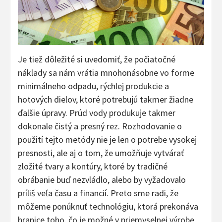
Je tiež dôležité si uvedomiť, že počiatočné
náklady sa nám vrátia mnohonásobne vo forme
minimálneho odpadu, rýchlej produkcie a
hotových dielov, ktoré potrebujú takmer žiadne
ďalšie úpravy. Prúd vody produkuje takmer
dokonale čistý a presný rez. Rozhodovanie o
použití tejto metódy nie je len o potrebe vysokej
presnosti, ale aj o tom, že umožňuje vytvárať
zložité tvary a kontúry, ktoré by tradičné
obrábanie buď nezvládlo, alebo by vyžadovalo
príliš veľa času a financií. Preto sme radi, že
môžeme ponúknuť technológiu, ktorá prekonáva
hranice toho, čo je možné v priemyselnej výrobe.