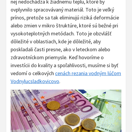
nej nedochádza k žiadnemu teplu, ktoré by
ovplyvnilo spracovávaný materiál. Toto je veľký
prínos, pretože sa tak eliminujú riziká deformácie
alebo zmien v mikro štruktúre, ktoré sú bežné pri
vysokoteplotných metódach. Toto je obzvlášť
dôležité v oblastiach, kde je dôležité, aby
poskladali časti presne, ako v leteckom alebo
zdravotníckom priemysle. Keď hovoríme o
investícii do kvality a spoľahlivosti, musíme si byť
vedomí o celkových
cenách rezania vodným lúčom
Vodnylucsladkovicovo
.