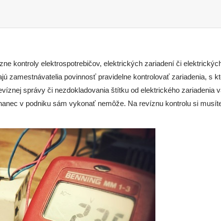
zne kontroly elektrospotrebičov, elektrických zariadení či elektrick
ajú zamestnávatelia povinnosť pravidelne kontrolovať zariadenia, s k
víznej správy či nezdokladovania štítku od elektrického zariadenia 
tnanec v podniku sám vykonať nemôže. Na revíznu kontrolu si musít