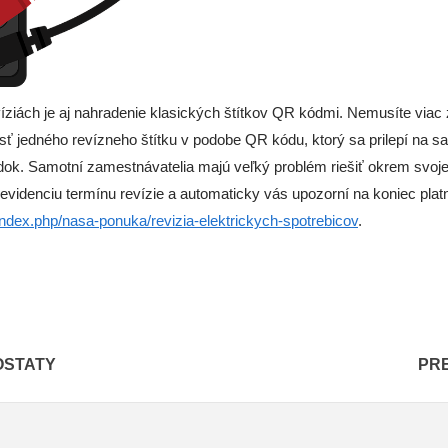
revíziách je aj nahradenie klasických štítkov QR kódmi. Nemusíte vi
sť jedného revízneho štítku v podobe QR kódu, ktorý sa prilepí na sa
dok. Samotní zamestnávatelia majú veľký problém riešiť okrem svojej 
 evidenciu termínu revízie a automaticky vás upozorní na koniec platn
k/index.php/nasa-ponuka/revizia-elektrickych-spotrebicov
.
OSTATY
PR