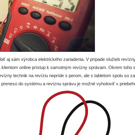
iť aj sám výrobca elektrického zariadenia. V prípade služieb revízny
ka klientom online prístup k samotným revízny správam. Okrem toho 
evízny technik na revíziu nepríde s perom, ale s tabletom spolu so
renesú do systému a revíznu správu je možné vyhotoviť v priebehu