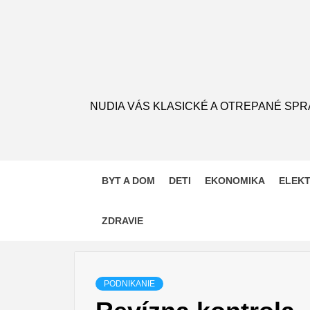
Skip
to
content
NUDIA VÁS KLASICKÉ A OTREPANÉ SPR
BYT A DOM
DETI
EKONOMIKA
ELEK
ZDRAVIE
PODNIKANIE