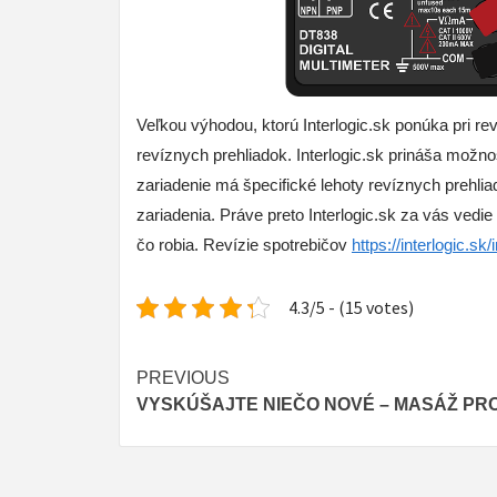
Veľkou výhodou, ktorú Interlogic.sk ponúka pri 
revíznych prehliadok. Interlogic.sk prináša možno
zariadenie má špecifické lehoty revíznych prehlia
zariadenia. Práve preto Interlogic.sk za vás vedie
čo robia. Revízie spotrebičov
https://interlogic.s
4.3/5 - (15 votes)
Continue
PREVIOUS
VYSKÚŠAJTE NIEČO NOVÉ – MASÁŽ PR
Reading