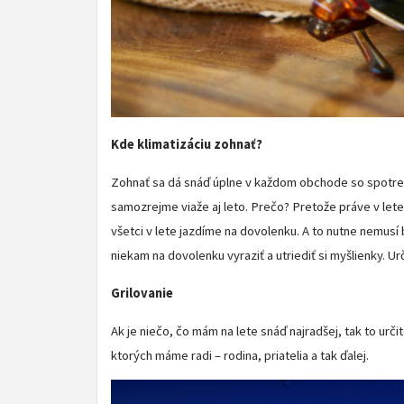
Kde klimatizáciu zohnať?
Zohnať sa dá snáď úplne v každom obchode so spotrebič
samozrejme viaže aj leto. Prečo? Pretože práve v lete 
všetci v lete jazdíme na dovolenku. A to nutne nemusí 
niekam na dovolenku vyraziť a utriediť si myšlienky. Ur
Grilovanie
Ak je niečo, čo mám na lete snáď najradšej, tak to urči
ktorých máme radi – rodina, priatelia a tak ďalej.