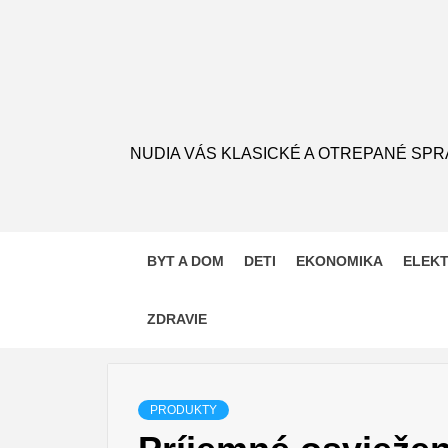
Skip
to
content
NUDIA VÁS KLASICKÉ A OTREPANÉ SPR
BYT A DOM
DETI
EKONOMIKA
ELEK
ZDRAVIE
PRODUKTY