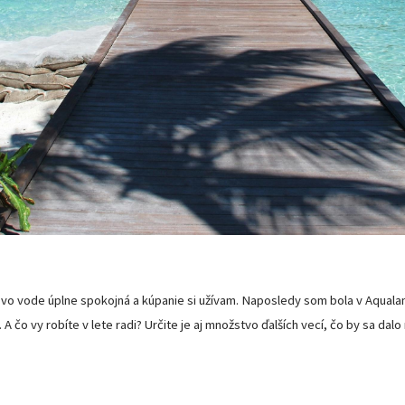
 vo vode úplne spokojná a kúpanie si užívam. Naposledy som bola v Aqualande 
A čo vy robíte v lete radi? Určite je aj množstvo ďalších vecí, čo by sa dalo r