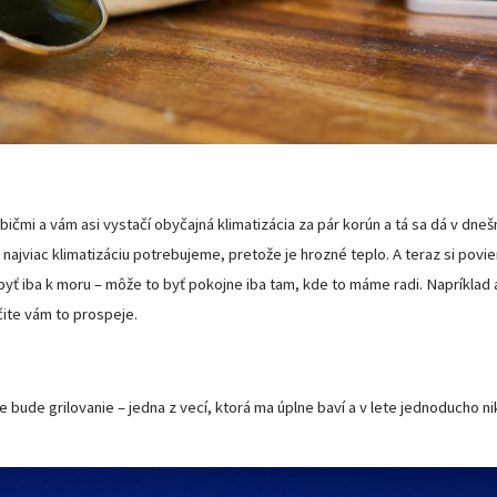
mi a vám asi vystačí obyčajná klimatizácia za pár korún a tá sa dá v dnešn
najviac klimatizáciu potrebujeme, pretože je hrozné teplo. A teraz si povi
byť iba k moru – môže to byť pokojne iba tam, kde to máme radi. Napríklad 
čite vám to prospeje.
te bude grilovanie – jedna z vecí, ktorá ma úplne baví a v lete jednoducho n