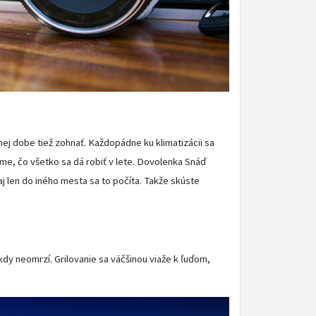
ej dobe tiež zohnať. Každopádne ku klimatizácii sa
eme, čo všetko sa dá robiť v lete. Dovolenka Snáď
aj len do iného mesta sa to počíta. Takže skúste
ikdy neomrzí. Grilovanie sa väčšinou viaže k ľuďom,