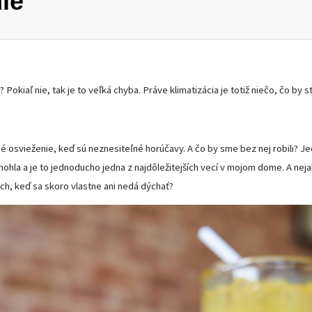
ie
? Pokiaľ nie, tak je to veľká chyba. Práve klimatizácia je totiž niečo, čo by
é osvieženie, keď sú neznesiteľné horúčavy. A čo by sme bez nej robili? Jed
ohla a je to jednoducho jedna z najdôležitejších vecí v mojom dome. A neja
och, keď sa skoro vlastne ani nedá dýchať?