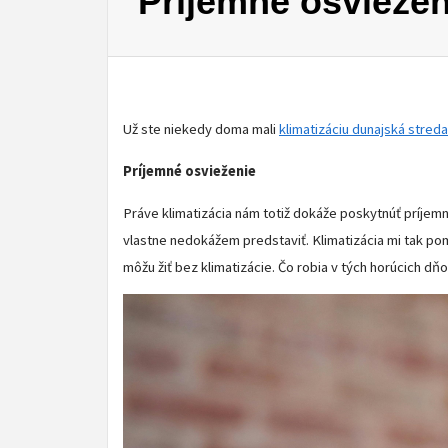
Príjemné osviežen
Už ste niekedy doma mali
klimatizáciu dunajská streda
Príjemné osvieženie
Práve klimatizácia nám totiž dokáže poskytnúť príjemn
vlastne nedokážem predstaviť. Klimatizácia mi tak pom
môžu žiť bez klimatizácie. Čo robia v tých horúcich dň